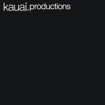
Menu
Política 
de privacidad
1.1 Información básica sobre Protección de 
Datos
Responsable:
 CREATIVE JUMP LAB, S.L. 
(Kauai)
Finalidad:
 Prestar los servicios solicitados, 